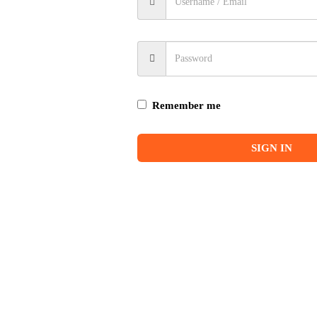
Remember me
SIGN IN